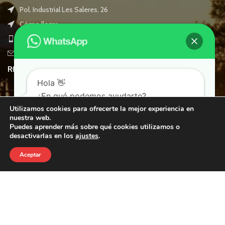
Pol. Industrial Les Saleres, 26
Cómo llegar
Teléfono: +34 938 560 397
E-mail: info@ferbikes.com
RECENT POSTS
Hola 👋
¿En qué podemos ayudarte?
Utilizamos cookies para ofrecerte la mejor experiencia en
CATEGORÍAS
nuestra web.
Puedes aprender más sobre qué cookies utilizamos o
desactivarlas en los
ajustes
.
Whatsapp
SÍGUENOS
Aceptar
SALIDAS FERBIKES
INFORMACIÓ