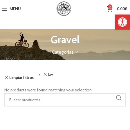
0
MENÚ
0.00
€
Abrir 
Gravel
Categorías
Home
Gravel
Liv
Limpiar filtros
No products were found matching your selection.