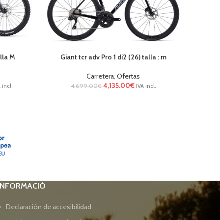
alla M
Giant tcr adv Pro 1 di2 (26) talla : m
Liv
Carretera
,
Ofertas
4,135.00
€
1
4,699.00
€
 incl.
IVA incl.
INFORMACIÓ
Declaración de accesibilidad