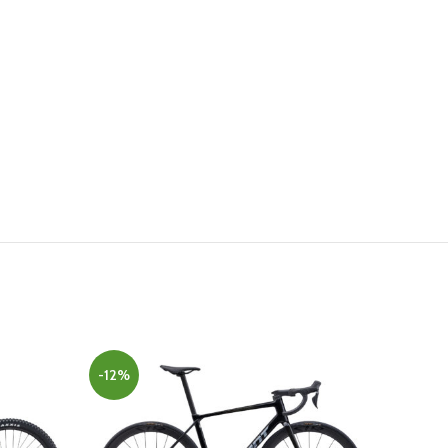
-12%
-15%
NUEVO