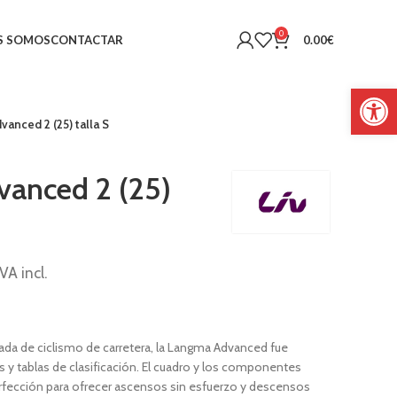
0
S SOMOS
CONTACTAR
0.00
€
Abrir 
vanced 2 (25) talla S
vanced 2 (25)
IVA incl.
orada de ciclismo de carretera, la Langma Advanced fue
 y tablas de clasificación. El cuadro y los componentes
erfección para ofrecer ascensos sin esfuerzo y descensos