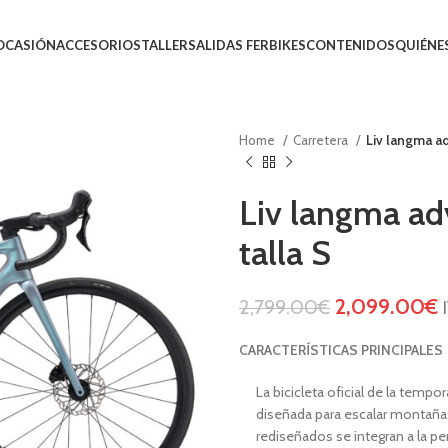
 OCASIÓN
ACCESORIOS
TALLER
SALIDAS FERBIKES
CONTENIDOS
QUIÉNE
Home
Carretera
Liv langma ad
Liv langma ad
talla S
2,099.00
€
2,799.00
€
CARACTERÍSTICAS PRINCIPALES
La bicicleta oficial de la temp
diseñada para escalar montañas
rediseñados se integran a la p