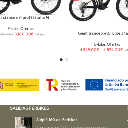
t stance e+1 pro(25) talla M
E-bike
,
Ofertas
Giant trance x adv. Elite 3 t
3,180.00
€
899.00
€
IVA incl.
E-bike
,
Ofertas
4,549.00
€
–
4,874.00
€
IVA
SALIDAS FERBIKES
Altiplà 160 de: Ferbikes
2 de junio de 2026
No hay comentarios